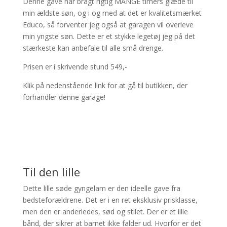
Denne gave har bragt rigtig MANGE timers glæde til
min ældste søn, og i og med at det er kvalitetsmærket
Educo, så forventer jeg også at garagen vil overleve
min yngste søn. Dette er et stykke legetøj jeg på det
stærkeste kan anbefale til alle små drenge.
Prisen er i skrivende stund 549,-
Klik på nedenstående link for at gå til butikken, der
forhandler denne garage!
Til den lille
Dette lille søde gyngelam er den ideelle gave fra
bedsteforældrene. Det er i en ret eksklusiv prisklasse,
men den er anderledes, sød og stilet. Der er et lille
bånd, der sikrer at barnet ikke falder ud. Hvorfor er det