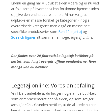
Endnu en gang har vi udviklet siden videre og er nu ved
at fokusere på hvordan vi kan forskønne hjemmesiden,
og give den endnu bedre indhold. Vi har valgt at
udplukke en masse forskellige kategorier – nogle
overordnede kategorier men også en masse helt
specifikke produktserier som
Ben 10 legetøj
og
Schleich figurer
alt sammen er noget
legetøj online
.
Der findes over 20 fantastiske legetøjsbutikker på
nettet, som langt overgår offline pendanterne. Hvor
mange kan du nævne?
Legetøj online: Vores anbefaling
Vi vil klart anbefale at du bruger nogle af de butikker,
som er repræsenteret her på siden, og som sælger
legetøj online.
Grunden hertil er, at de allerede nu har
bevist deres høje troværdighed, gode priser og hurtige