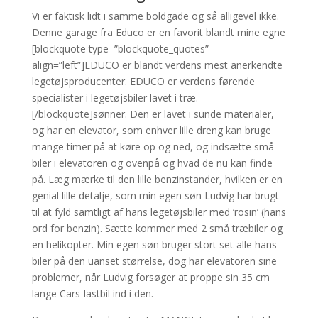
Vi er faktisk lidt i samme boldgade og så alligevel ikke.
Denne garage fra Educo er en favorit blandt mine egne
[blockquote type=”blockquote_quotes”
align=”left”]EDUCO er blandt verdens mest anerkendte
legetøjsproducenter. EDUCO er verdens førende
specialister i legetøjsbiler lavet i træ.
[/blockquote]sønner. Den er lavet i sunde materialer,
og har en elevator, som enhver lille dreng kan bruge
mange timer på at køre op og ned, og indsætte små
biler i elevatoren og ovenpå og hvad de nu kan finde
på. Læg mærke til den lille benzinstander, hvilken er en
genial lille detalje, som min egen søn Ludvig har brugt
til at fyld samtligt af hans legetøjsbiler med ‘rosin’ (hans
ord for benzin). Sætte kommer med 2 små træbiler og
en helikopter. Min egen søn bruger stort set alle hans
biler på den uanset størrelse, dog har elevatoren sine
problemer, når Ludvig forsøger at proppe sin 35 cm
lange Cars-lastbil ind i den.