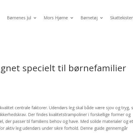
Børnenes Jul
Mors Hjørne
Børnetøj
Skattekiste
gnet specielt til børnefamilier
 kvalitet centrale faktorer. Udendørs leg skal både være sjov og tryg, 
ikkerhedskrav. Der findes kvalitetstrampoliner i forskellige former og
del, der passer til familiens behov og have. Med solide materialer og e
or aktiv leg udendørs under sikre forhold. Denne guide gennemgår