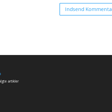
o
lgte artikler