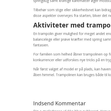
springdug samt kraftige kantmåtter øger modstan
Tilbehør som stige eller sikkerhedsnet kan bidra
disse aspekter overvejes fra starten, bliver det
Aktiviteter med trampol
En trampolin giver mulighed for meget andet end b
balancelege eller prøve kræfter med spring sam
fantasien.
For familien som helhed åbner trampolinen op f
konkurrencer eller udforskes nye tricks på en 
Når først valget af model er på plads, kan haven 
åben himmel. Trampolinen kan bruges både til ko
Indsend Kommentar