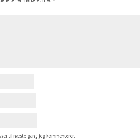
e felter er markeret med
*
ser til næste gang jeg kommenterer.