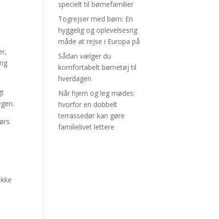
specielt til børnefamilier
Togrejser med børn: En
hyggelig og oplevelsesrig
måde at rejse i Europa på
er,
Sådan vælger du
ing
komfortabelt børnetøj til
hverdagen
gt
Når hjem og leg mødes:
egen.
hvorfor en dobbelt
terrassedør kan gøre
dørs
familielivet lettere
ekke