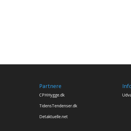
Partnere
Inf
CPHHygge.dk
Udva
TidensTendenser.dk
Detaktuelle.net