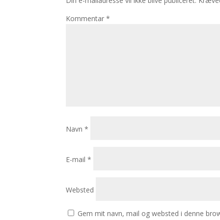
Din e-mailadresse vil ikke blive publiceret.
Kræved
Kommentar
*
Navn
*
E-mail
*
Websted
Gem mit navn, mail og websted i denne brow