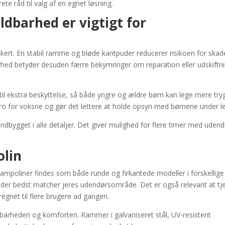
te råd til valg af en egnet løsning.
ldbarhed er vigtigt for
kert. En stabil ramme og bløde kantpuder reducerer risikoen for skad
arhed betyder desuden færre bekymringer om reparation eller udskiftn
il ekstra beskyttelse, så både yngre og ældre børn kan lege mere try
o for voksne og gør det lettere at holde opsyn med børnene under l
ndbygget i alle detaljer. Det giver mulighed for flere timer med uden
olin
Trampoliner findes som både runde og firkantede modeller i forskellige
t, der bedst matcher jeres udendørsområde. Det er også relevant at tj
egnet til flere brugere ad gangen.
dbarheden og komforten. Rammer i galvaniseret stål, UV-resistent