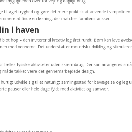
dsdygtigheden over for vejr og dagligt brug.
ge til øget tryghed og gøre det mere praktisk at anvende trampolinen.
 nemmere at finde en løsning, der matcher familiens ønsker.
in i haven
lot hop – den inviterer til kreativ leg året rundt. Børn kan lave øvels
men med vennerne. Det understøtter motorisk udvikling og stimulere
or fælles fysiske aktiviteter uden skærmbrug. Der kan arrangeres små
tryg måde takket være det gennemarbejdede design.
hurtigt udvikle sig til et naturligt samlingssted for bevægelse og leg 
rte pauser eller hele dage fyldt med aktivitet og samvær.