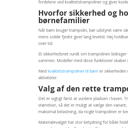
fordelene ved kvalitetstrampoliner og giver konkre
Hvorfor sikkerhed og ho
børnefamilier
Når børn bruger trampolin, bør udstyret være sik
mens solide fjedre giver lang levetid. Høj holdb
over tid.
Et sikkerhedsnet rundt om trampolinen bidrager t
sammen. Modeller med disse funktioner skaber r
Med
kvalitetstrampoliner til børn
er sikkerheden i
aktiviteter.
Valg af den rette tramp
Det er vigtigt først at vurdere pladsen i haven. 
størrelser, så det er muligt at vælge den varian
maksimal belastning, da nogle trampoliner er ber
Materialevalget har stor betydning for både hol